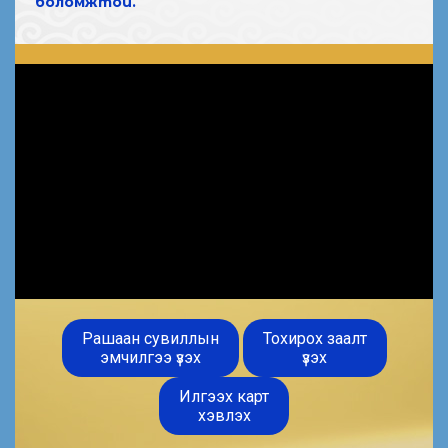
боломжтой.
Рашаан сувиллын
Тохирох заалт
эмчилгээ үзэх
үзэх
Илгээх карт
хэвлэх