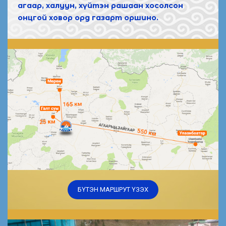
агаар, халуун, хүйтэн рашаан хосолсон
онцгой ховор орд газарт оршино.
БҮТЭН МАРШРУТ ҮЗЭХ