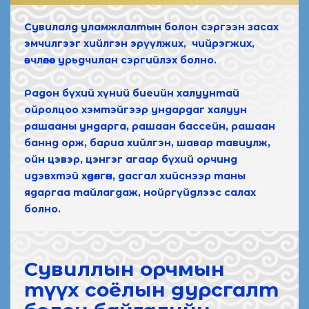
Сувилалд уламжлалтын болон сэргээн засах
эмчилгээг хийлгэн эрүүлжих, чийрэгжих,
өвчлөлөөс урьдчилан сэргийлэх болно.
Радон бүхий хүний биеийн халуунтай
ойролцоо хэмтэйгээр ундардаг халуун
рашааны ундарга, рашаан бассейн, рашаан
баннд орж, бариа хийлгэн, шавар тавиулж,
ойн цэвэр, цэнгэг агаар бүхий орчинд
идэвхтэй хөдөлгөөн, дасгал хийснээр таны
ядаргаа тайлагдаж, нойргүйдлээс салах
болно.
Сувиллын орчмын
түүх соёлын дурсгалт