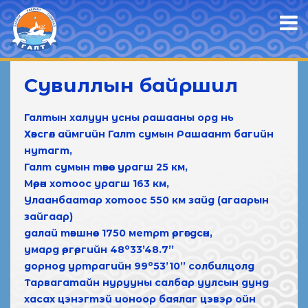
ЗАХИАЛГА ӨГӨХ
Сувиллын байршил
Галтын халуун усны рашааны орд нь
Хөвсгөл аймгийн Галт сумын Рашаант багийн
нутагт,
Галт сумын төвөөс урагш 25 км
,
Мөрөн хотоос урагш 163 км
,
Улаанбаатар хотоос 550 км зайд
(агаарын
зайгаар)
далай төвшнөөс
1750 метрт өргөгдсөн
,
o
умард өргөргийн
48
33’48.7’’
o
дорнод уртрагийн
99
53’10’’
солбилцолд
Тарвагатайн нурууны салбар уулсын дунд
хасах цэнэгтэй ионоор баялаг цэвэр ойн