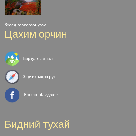
бусад зөвлөгөөг үзэх
Цахим орчин
Виртуал аялал
Зорчих маршрут
Facebook хуудас
Бидний тухай