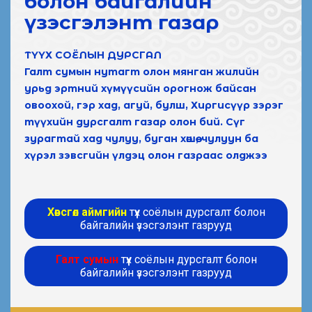
болон байгалийн
үзэсгэлэнт газар
ТҮҮХ СОЁЛЫН ДУРСГАЛ
Галт сумын нутагт олон мянган жилийн
урьд эртний хүмүүсийн орогнож байсан
овоохой, гэр хад, агуй, булш, Хиргисүүр зэрэг
түүхийн дурсгалт газар олон бий. Сүг
зурагтай хад чулуу, буган хөшөө, чулуун ба
хүрэл зэвсгийн үлдэц олон газраас олджээ
Хөвсгөл аймгийн
түүх соёлын дурсгалт болон
байгалийн үзэсгэлэнт газрууд
Галт сумын
түүх соёлын дурсгалт болон
байгалийн үзэсгэлэнт газрууд