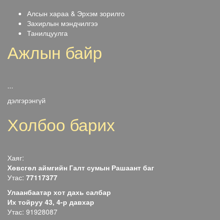
Алсын хараа & Эрхэм зорилго
Захирлын мэндчилгээ
Танилцуулга
Ажлын байр
...
дэлгэрэнгүй
Холбоо барих
Хаяг:
Хөвсгөл аймгийн Галт сумын Рашаант баг
Утас:
77117377
Улаанбаатар хот дахь салбар
Их тойруу 43, 4-р давхар
Утас: 91928087