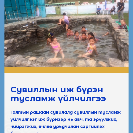
Сувиллын иж бүрэн
тусламж үйлчилгээ
Галтын рашаан сувилалд сувиллын тусламж
үйлчилгээг иж бүрнээр нь авч, та эрүүлжих,
чийрэгжих, өвчлөлөөс урьдчилан сэргийлэх