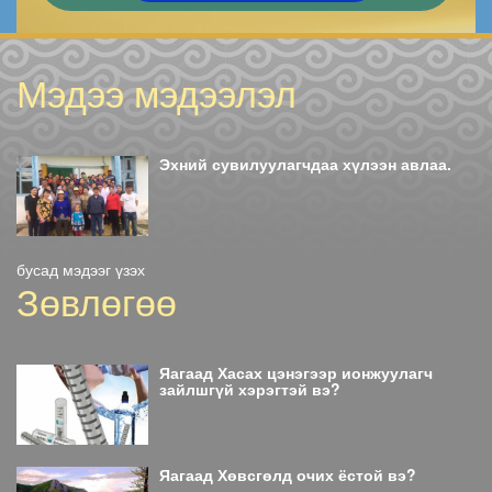
Мэдээ мэдээлэл
Эхний сувилуулагчдаа хүлээн авлаа.
бусад мэдээг үзэх
Зөвлөгөө
Яагаад Хасах цэнэгээр ионжуулагч
зайлшгүй хэрэгтэй вэ?
Яагаад Хөвсгөлд очих ёстой вэ?